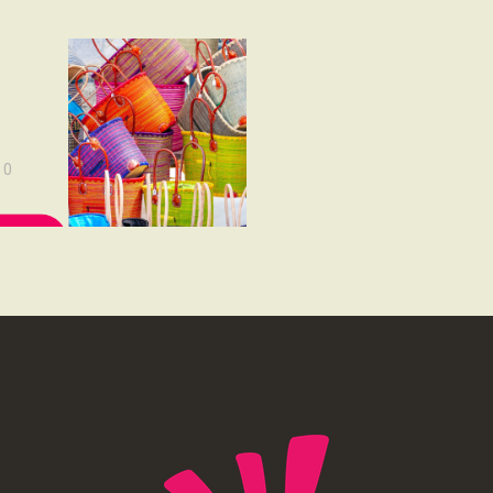
NOUS SOUTENONS
és
CONTACT
0
MORE