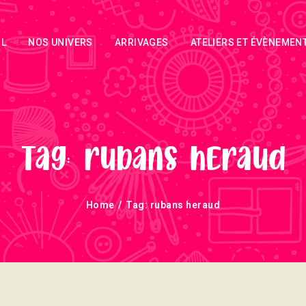
ACCUEIL
IL
NOS UNIVERS
ARRIVAGES
ATELIERS ET ÉVÈNEMEN
NOS UNIVERS
ARRIVAGES
ATELIERS ET
ÉVÈNEMENTS
Tag: rubans heraud
INFOS
Home
Tag: rubans heraud
ÉVÈNEMENTS
NEWSLETTERS
TUTORIELS