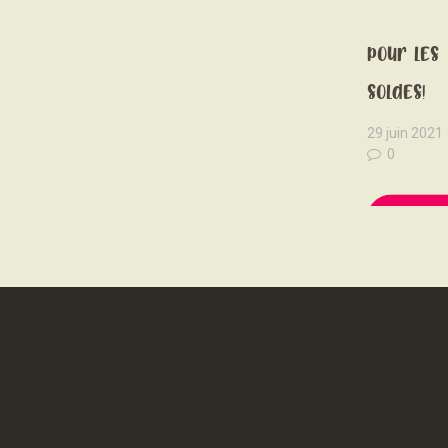
Top dépa
pour les
soldes!
29 juin 2021
0
READ 