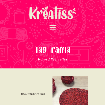
ACCUEIL
NOS UNIVERS
Tag: raffia
ARRIVAGES
Home
Tag: raffia
ATELIERS ET
ÉVÈNEMENTS
INFOS ÉVÈNEMENTS
NEWSLETTERS
TUTORIELS
TUTO corbeille et tapis
NOUS SOUTENONS