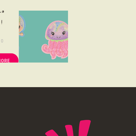
NOUS SOUTENONS
és
CONTACT
!
0
MORE