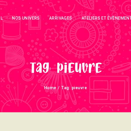
ACCUEIL
IL
NOS UNIVERS
ARRIVAGES
ATELIERS ET ÉVÈNEMEN
NOS UNIVERS
ARRIVAGES
ATELIERS ET
ÉVÈNEMENTS
Tag: pieuvre
INFOS
Home
Tag: pieuvre
ÉVÈNEMENTS
NEWSLETTERS
TUTORIELS