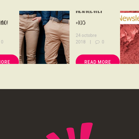
NOUS SOUTENONS
Newsletter
CONTACT
no!
#105
24 octobre
0
2018
0
MORE
READ MORE