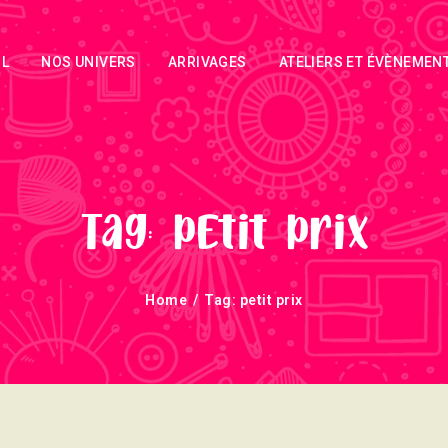
ACCUEIL
IL
NOS UNIVERS
ARRIVAGES
ATELIERS ET ÉVÈNEMEN
NOS UNIVERS
ARRIVAGES
ATELIERS ET
ÉVÈNEMENTS
Tag: petit prix
INFOS
Home
Tag: petit prix
ÉVÈNEMENTS
NEWSLETTERS
TUTORIELS