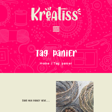
ACCUEIL
NOS UNIVERS
Tag: panier
ARRIVAGES
Home
Tag: panier
ATELIERS ET
ÉVÈNEMENTS
INFOS ÉVÈNEMENTS
NEWSLETTERS
TUTORIELS
Dans mon panier neuf…
NOUS SOUTENONS