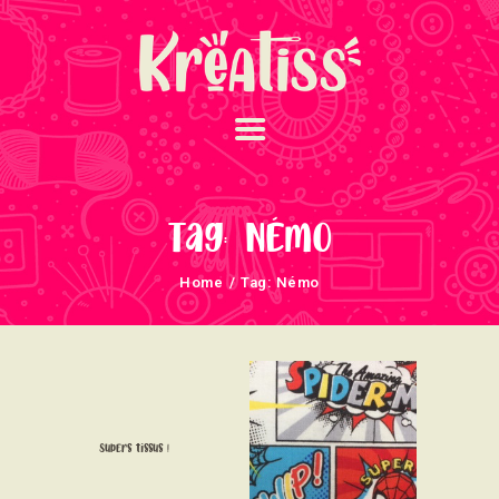
ACCUEIL
NOS UNIVERS
Tag: Némo
ARRIVAGES
Home
Tag: Némo
ATELIERS ET
ÉVÈNEMENTS
INFOS ÉVÈNEMENTS
NEWSLETTERS
TUTORIELS
Supers tissus !
NOUS SOUTENONS