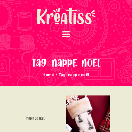
ACCUEIL
NOS UNIVERS
Tag: nappe noël
ARRIVAGES
Home
Tag: nappe noël
ATELIERS ET
ÉVÈNEMENTS
INFOS ÉVÈNEMENTS
NEWSLETTERS
TUTORIELS
Tissus de Noël !
NOUS SOUTENONS