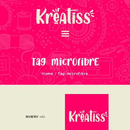
ACCUEIL
NOS UNIVERS
Tag: microfibre
ARRIVAGES
Home
Tag: microfibre
ATELIERS ET
ÉVÈNEMENTS
INFOS ÉVÈNEMENTS
NEWSLETTERS
TUTORIELS
Newsletter #120
NOUS SOUTENONS