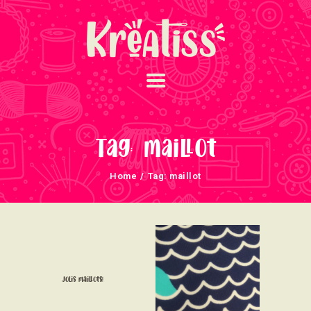
ACCUEIL
NOS UNIVERS
Tag: maillot
ARRIVAGES
Home
Tag: maillot
ATELIERS ET
ÉVÈNEMENTS
INFOS ÉVÈNEMENTS
NEWSLETTERS
TUTORIELS
Jolis maillots!
NOUS SOUTENONS