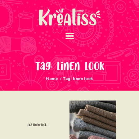
ACCUEIL
NOS UNIVERS
Tag: linen look
ARRIVAGES
Home
Tag: linen look
ATELIERS ET
ÉVÈNEMENTS
INFOS ÉVÈNEMENTS
NEWSLETTERS
TUTORIELS
Les linen look !
NOUS SOUTENONS