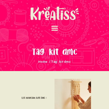
ACCUEIL
NOS UNIVERS
Tag: kit dmc
ARRIVAGES
Home
Tag: kit dmc
ATELIERS ET
ÉVÈNEMENTS
INFOS ÉVÈNEMENTS
NEWSLETTERS
TUTORIELS
Les nouveaux kits DMC !
NOUS SOUTENONS