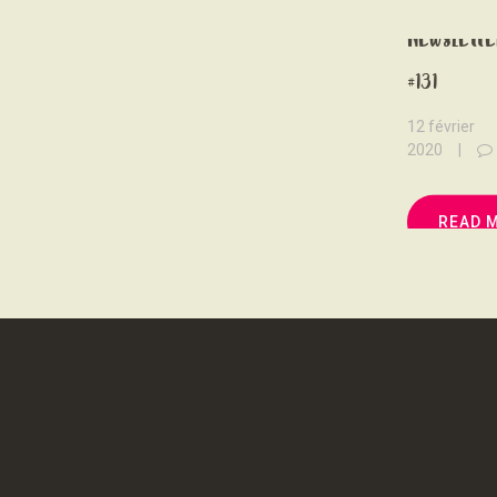
Newslette
#131
12 février
2020
READ 