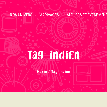
ACCUEIL
IL
NOS UNIVERS
ARRIVAGES
ATELIERS ET ÉVÈNEMEN
NOS UNIVERS
ARRIVAGES
ATELIERS ET
ÉVÈNEMENTS
Tag: indien
INFOS
Home
Tag: indien
ÉVÈNEMENTS
NEWSLETTERS
TUTORIELS