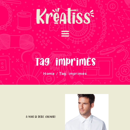
ACCUEIL
NOS UNIVERS
Tag: imprimés
ARRIVAGES
Home
Tag: imprimés
ATELIERS ET
ÉVÈNEMENTS
INFOS ÉVÈNEMENTS
NEWSLETTERS
TUTORIELS
A vous la belle chemise!
NOUS SOUTENONS