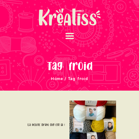
ACCUEIL
NOS UNIVERS
Tag: froid
ARRIVAGES
Home
Tag: froid
ATELIERS ET
ÉVÈNEMENTS
INFOS ÉVÈNEMENTS
NEWSLETTERS
TUTORIELS
La pelote bravo big est la !
NOUS SOUTENONS