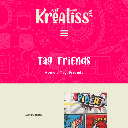
ACCUEIL
NOS UNIVERS
Tag: Friends
ARRIVAGES
Home
Tag: Friends
ATELIERS ET
ÉVÈNEMENTS
INFOS ÉVÈNEMENTS
NEWSLETTERS
TUTORIELS
Supers tissus !
NOUS SOUTENONS