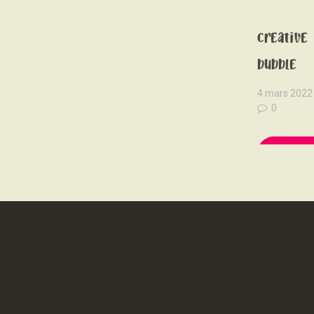
Les pelot
creative
bubble
4 mars 2022
0
READ 