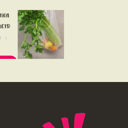
NOUS SOUTENONS
ce
tion
CONTACT
ets!
1
MORE