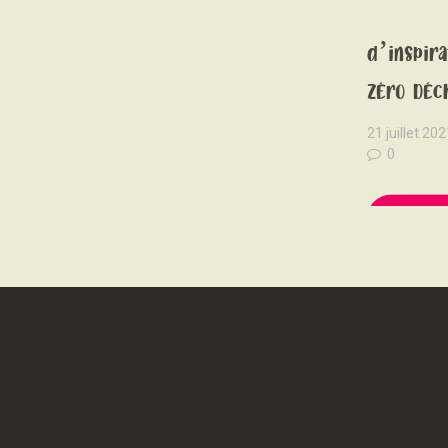
Une sour
d’inspira
Zéro Déch
21 juillet 202
0
READ 