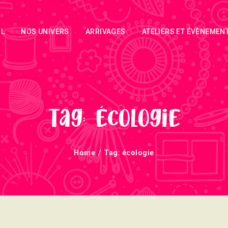
ACCUEIL
IL
NOS UNIVERS
ARRIVAGES
ATELIERS ET ÉVÈNEMEN
NOS UNIVERS
ARRIVAGES
ATELIERS ET
ÉVÈNEMENTS
Tag: écologie
INFOS
Home
Tag: écologie
ÉVÈNEMENTS
NEWSLETTERS
TUTORIELS