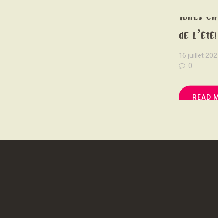
Toiles ci
de l’été!
16 juillet 202
0
READ 