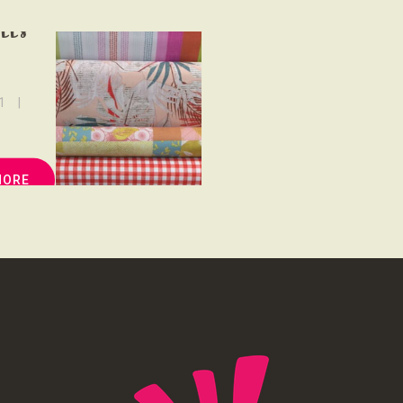
NOUS SOUTENONS
rées
CONTACT
1
MORE