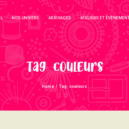
ACCUEIL
IL
NOS UNIVERS
ARRIVAGES
ATELIERS ET ÉVÈNEMEN
NOS UNIVERS
ARRIVAGES
ATELIERS ET
ÉVÈNEMENTS
Tag: couleurs
INFOS
Home
Tag: couleurs
ÉVÈNEMENTS
NEWSLETTERS
TUTORIELS