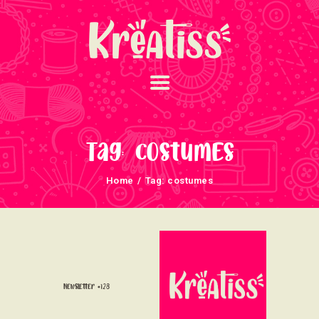
ACCUEIL
NOS UNIVERS
Tag: costumes
ARRIVAGES
Home
Tag: costumes
ATELIERS ET
ÉVÈNEMENTS
INFOS ÉVÈNEMENTS
NEWSLETTERS
TUTORIELS
Newsletter #128
NOUS SOUTENONS