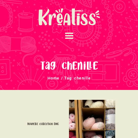
ACCUEIL
NOS UNIVERS
Tag: chenille
ARRIVAGES
Home
Tag: chenille
ATELIERS ET
ÉVÈNEMENTS
INFOS ÉVÈNEMENTS
NEWSLETTERS
TUTORIELS
Nouvelle collection DMC
NOUS SOUTENONS