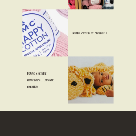
CONTACT
Happy cotton et chenille !
Petite chenille
deviendra…grosse
chenille!