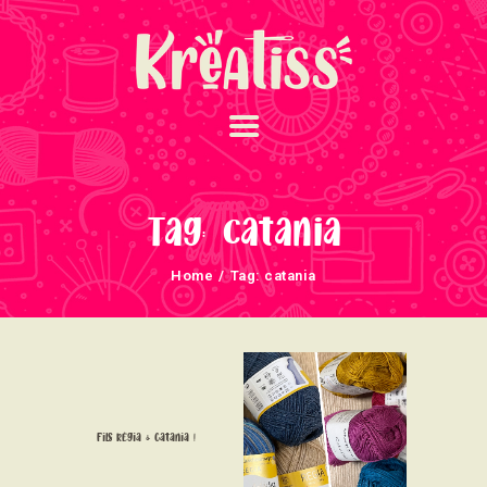
ACCUEIL
NOS UNIVERS
Tag: catania
ARRIVAGES
Home
Tag: catania
ATELIERS ET
ÉVÈNEMENTS
INFOS ÉVÈNEMENTS
NEWSLETTERS
TUTORIELS
Fils Régia & Catania !
NOUS SOUTENONS