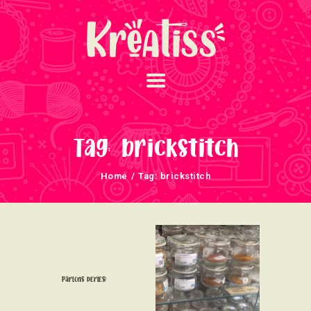
ACCUEIL
NOS UNIVERS
Tag: brickstitch
ARRIVAGES
Home
Tag: brickstitch
ATELIERS ET
ÉVÈNEMENTS
INFOS ÉVÈNEMENTS
NEWSLETTERS
TUTORIELS
Parlons perles!
NOUS SOUTENONS