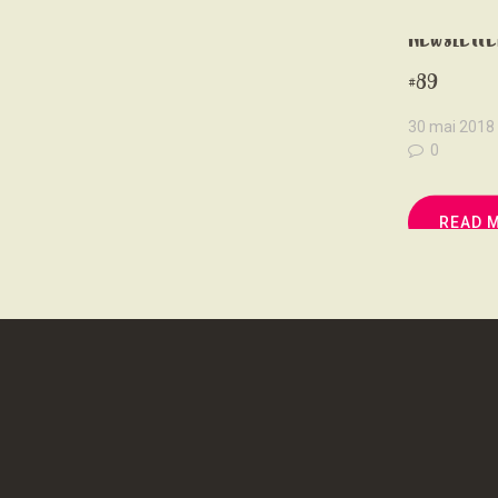
Newslette
#89
30 mai 2018
0
READ 