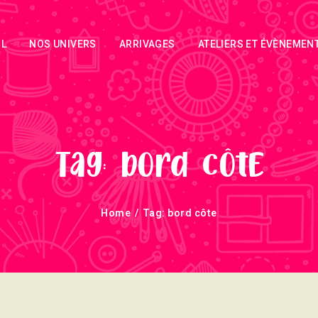
ACCUEIL
IL
NOS UNIVERS
ARRIVAGES
ATELIERS ET ÉVÈNEMEN
NOS UNIVERS
ARRIVAGES
ATELIERS ET
ÉVÈNEMENTS
Tag: bord côte
INFOS
Home
Tag: bord côte
ÉVÈNEMENTS
NEWSLETTERS
TUTORIELS