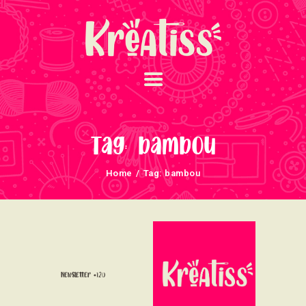
ACCUEIL
NOS UNIVERS
Tag: bambou
ARRIVAGES
Home
Tag: bambou
ATELIERS ET
ÉVÈNEMENTS
INFOS ÉVÈNEMENTS
NEWSLETTERS
TUTORIELS
Newsletter #120
NOUS SOUTENONS