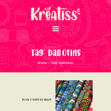
ACCUEIL
NOS UNIVERS
Tag: ballotins
ARRIVAGES
Home
Tag: ballotins
ATELIERS ET
ÉVÈNEMENTS
INFOS ÉVÈNEMENTS
NEWSLETTERS
TUTORIELS
Du wax à toutes les sauces!
NOUS SOUTENONS