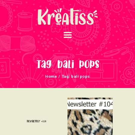
ACCUEIL
NOS UNIVERS
Tag: bali pops
ARRIVAGES
Home
Tag: bali pops
ATELIERS ET
ÉVÈNEMENTS
INFOS ÉVÈNEMENTS
NEWSLETTERS
TUTORIELS
Newsletter #104
NOUS SOUTENONS