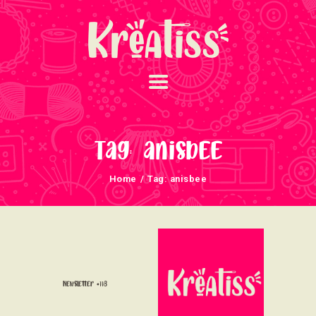
ACCUEIL
NOS UNIVERS
Tag: anisbee
ARRIVAGES
Home
Tag: anisbee
ATELIERS ET
ÉVÈNEMENTS
INFOS ÉVÈNEMENTS
NEWSLETTERS
TUTORIELS
Newsletter #118
NOUS SOUTENONS