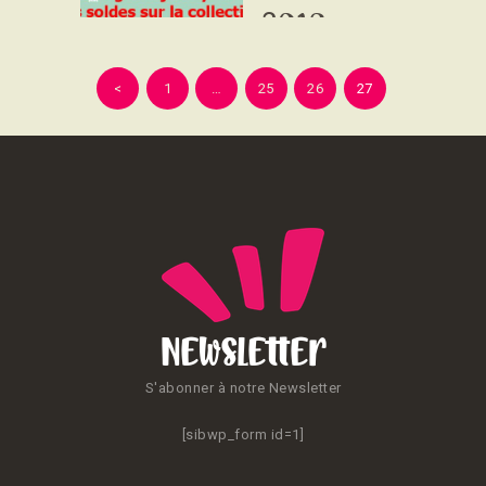
2018
Pagination
<
PAGE
1
…
PAGE
25
PAGE
26
PAGE
27
des
publications
Newsletter
S'abonner à notre Newsletter
[sibwp_form id=1]