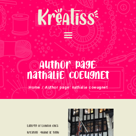
ACCUEIL
NOS UNIVERS
Author page:
ARRIVAGES
nathalie coeugnet
ATELIERS ET
Home
Author page: nathalie coeugnet
ÉVÈNEMENTS
INFOS ÉVÈNEMENTS
NEWSLETTERS
TUTORIELS
Liberty of London chez
NOUS SOUTENONS
Kreatiss : quand le tissu