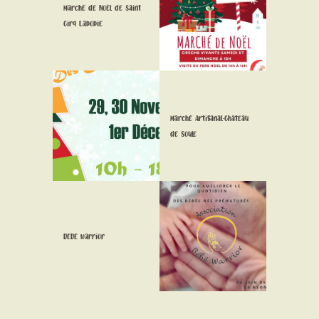
Marché de Noêl de Saint
Cirq Lapopie
Marché Artisanal-Chateau
de Soule
bébé warrior